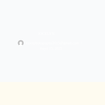
Saltar
al
contenido
JOCELYN
lopezphotography2015@gmail.com
mayo 15, 2025